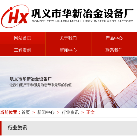
网站首页
关于我们
产品中心
工程案例
新闻中心
联系我们
当前位置：
首页
>
新闻中心
>
行业资讯
> 正文
行业资讯