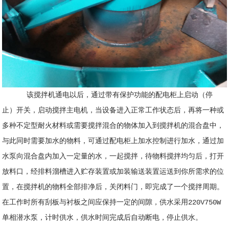
该搅拌机通电以后，通过带有保护功能的配电柜上启动（停
止）开关，启动搅拌主电机，当设备进入正常工作状态后，再将一种或
多种不定型耐火材料或需要搅拌混合的物体加入到搅拌机的混合盘中，
与此同时需要加水的物料，可通过配电柜上加水控制进行加水，通过加
水泵向混合盘内加入一定量的水，一起搅拌，待物料搅拌均匀后，打开
放料口，经排料溜槽进入贮存装置或加装输送装置运送到你所需求的位
置，在搅拌机的物料全部排净后，关闭料门，即完成了一个搅拌周期。
在工作时所有刮板与衬板之间应保持一定的间隙，供水采用220V750W
单相潜水泵，计时供水，供水时间完成后自动断电，停止供水。