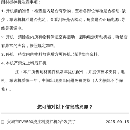
耐材搅拌机注意事项：
1.开机前的准备：检查盘内是否有杂物，查看各部位螺栓是否松动.缺
少，减速机机油是否充足，查看刮板是否松动，角度是否正确电源.导
线是否漏电。
2.开机：清除盘内所有物料保证空再启动，启动电源开动机器，听是否
有异常的声音，按照规定加料。
3.停机：待盘内的物料放完后方可停机,清理盘内余料。
4.本机严禁先上料后开机
注：本厂所售耐材搅拌机常年提供配件，并提供技术支持，电
机、减速机质保一年，中间出现质量问题免费更换（人为损坏不予保
修）。
您可能对以下信息感兴趣？
兴城市PVM500浇注料搅拌机2台发货了
2025-09-15