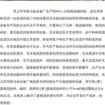
巩义市华新冶金设备厂生产的PFS-2A型炮泥破碎机，是在原有
机型进一步改进的第三代粉碎废旧无水炮泥的回收再利用的耐材设备。该
设备在不同的企业叫法不尽相同，主要有以下几种：炮泥破碎机、炮泥粉
碎机、废旧炮泥回收再利用设备。无水炮泥在日常使用中，由于种种原因
造成无水炮泥不能正常使用，给使用客户和生产单位造成不同程度的损
失，在资源紧缺的当今社会，作为生产炮泥企业对无水炮泥的回收再利用
有着迫切的需求。无水炮泥想回收再利用首先需要粉碎，无水炮泥中含有
大量焦油沥青，冬天温度低时，成型的炮泥块硬度很高，夏天温度高时又
具有很大的粘性。随着物资资源不断紧张、货源价格不断攀升，生产企业
对无水炮泥破碎的需求越来越强烈，特别是硬度高粘度大的特种炮泥。巩
义市华新冶金设备厂根据多年的经验生产出炮泥破碎设备，用于软(硬)
废炮泥粉碎、破碎，能将软(硬)废炮泥粉碎到小于5cm的炮泥颗粒占比9
0%左右，从根本上解决了废炮泥的再生利用，为企业节省生产成本，创
造效益!