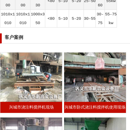
<80
5-10
5-20
25-50
55kw
00
00
30
60
1010x1
1010x1
1000x3
30-
55-75
<80
5-10
5-20
30-55
010
010
50
75
kw
客户案例
兴城市浇注料搅拌机现场
兴城市卧式浇注料搅拌机使用现场