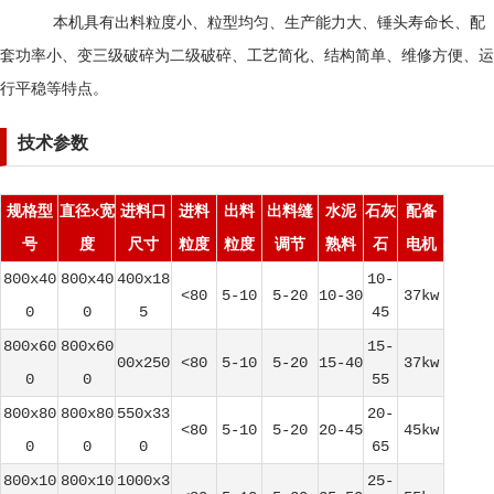
本机具有出料粒度小、粒型均匀、生产能力大、锤头寿命长、配
套功率小、变三级破碎为二级破碎、工艺简化、结构简单、维修方便、运
行平稳等特点。
技术参数
规格型
直径x宽
进料口
进料
出料
出料缝
水泥
石灰
配备
号
度
尺寸
粒度
粒度
调节
熟料
石
电机
800x40
800x40
400x18
10-
<80
5-10
5-20
10-30
37kw
0
0
5
45
800x60
800x60
15-
00x250
<80
5-10
5-20
15-40
37kw
0
0
55
800x80
800x80
550x33
20-
<80
5-10
5-20
20-45
45kw
0
0
0
65
800x10
800x10
1000x3
25-