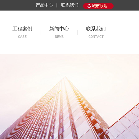
产品中心 |
联系我们
工程案例
新闻中心
联系我们
CASE
NEWS
CONTACT