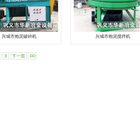
兴城市炮泥破碎机
兴城市炮泥搅拌机
3
下一页