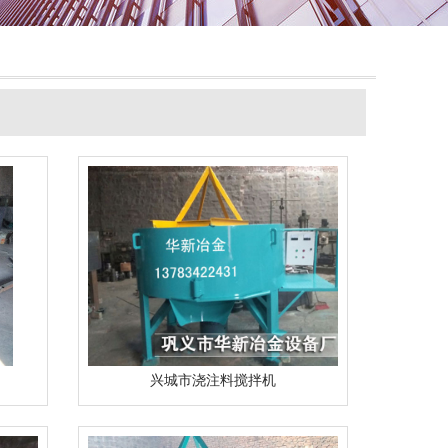
兴城市浇注料搅拌机