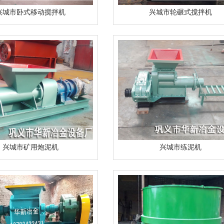
兴城市卧式移动搅拌机
兴城市轮碾式搅拌机
兴城市矿用炮泥机
兴城市练泥机