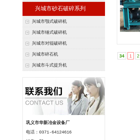
兴城市砂石破碎系列
兴城市颚式破碎机
兴城市锤式破碎机
兴城市对辊破碎机
兴城市碎石机
34
1
2
兴城市斗式提升机
巩义市华新冶金设备厂
电话：0371-64124616