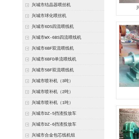
兴城市结晶器喂丝机
兴城市球化喂丝机
兴城市6DS四流喂线机
兴城市WX-6BS四流喂线机
兴城市6BF双流喂线机
兴城市6BFD单流喂线机
兴城市5BF双流喂线机
兴城市喷补机（3吨）
兴城市喷补机（2吨）
兴城市喷补机（1吨）
兴城市DZ-5挡渣投放车
兴城市DZ-6挡渣投放车
兴城市合金包芯线机组