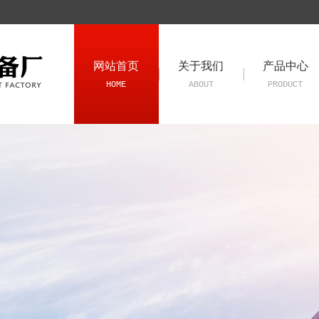
网站首页
关于我们
产品中心
HOME
ABOUT
PRODUCT