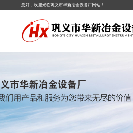
您好，欢迎光临巩义市华新冶金设备厂网站！