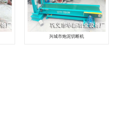
兴城市炮泥切断机