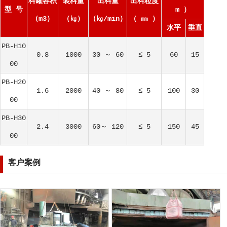
料罐容积
装料量
出料量
出料粒度
型 号
m ）
（m3）
（㎏）
（㎏/min）
（ ㎜ ）
水平
垂直
PB-H10
0.8
1000
30 ～ 60
≤ 5
60
15
00
PB-H20
1.6
2000
40 ～ 80
≤ 5
100
30
00
PB-H30
2.4
3000
60～ 120
≤ 5
150
45
00
客户案例