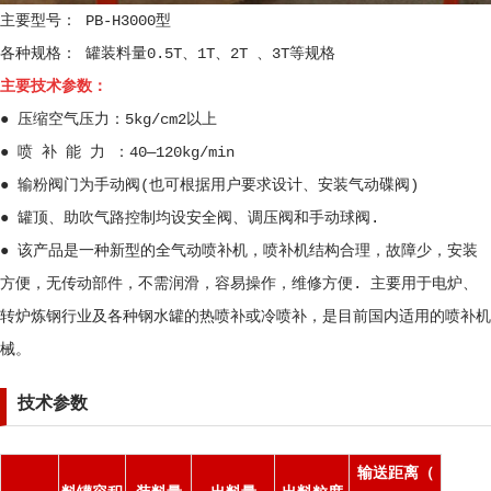
主要型号： PB-H3000型
各种规格： 罐装料量0.5T、1T、2T 、3T等规格
主要技术参数：
● 压缩空气压力：5kg/cm2以上
● 喷 补 能 力 ：40—120kg/min
● 输粉阀门为手动阀(也可根据用户要求设计、安装气动碟阀)
● 罐顶、助吹气路控制均设安全阀、调压阀和手动球阀.
● 该产品是一种新型的全气动喷补机，喷补机结构合理，故障少，安装
方便，无传动部件，不需润滑，容易操作，维修方便. 主要用于电炉、
转炉炼钢行业及各种钢水罐的热喷补或冷喷补，是目前国内适用的喷补机
械。
技术参数
输送距离（