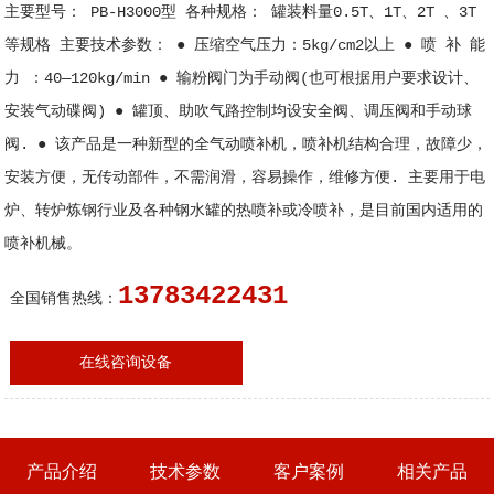
主要型号： PB-H3000型 各种规格： 罐装料量0.5T、1T、2T 、3T
等规格 主要技术参数： ● 压缩空气压力：5kg/cm2以上 ● 喷 补 能
力 ：40—120kg/min ● 输粉阀门为手动阀(也可根据用户要求设计、
安装气动碟阀) ● 罐顶、助吹气路控制均设安全阀、调压阀和手动球
阀. ● 该产品是一种新型的全气动喷补机，喷补机结构合理，故障少，
安装方便，无传动部件，不需润滑，容易操作，维修方便. 主要用于电
炉、转炉炼钢行业及各种钢水罐的热喷补或冷喷补，是目前国内适用的
喷补机械。
13783422431
全国销售热线：
在线咨询设备
产品介绍
技术参数
客户案例
相关产品