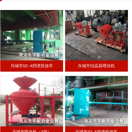
兴城市DZ-6挡渣投放车
兴城市结晶器喂丝机
兴城市喷补机（1吨）
兴城市DZ-5挡渣投放车