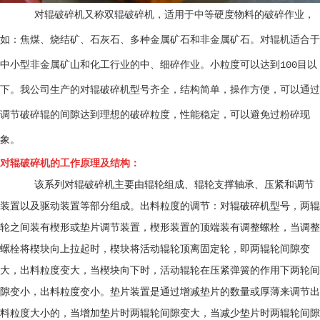
对辊破碎机又称双辊破碎机，适用于中等硬度物料的破碎作业，
如：焦煤、烧结矿、石灰石、多种金属矿石和非金属矿石。对辊机适合于
中小型非金属矿山和化工行业的中、细碎作业。小粒度可以达到100目以
下。我公司生产的对辊破碎机型号齐全，结构简单，操作方便，可以通过
调节破碎辊的间隙达到理想的破碎粒度，性能稳定，可以避免过粉碎现
象。
对辊破碎机的工作原理及结构：
该系列对辊破碎机主要由辊轮组成、辊轮支撑轴承、压紧和调节
装置以及驱动装置等部分组成。出料粒度的调节：对辊破碎机型号，两辊
轮之间装有楔形或垫片调节装置，楔形装置的顶端装有调整螺栓，当调整
螺栓将楔块向上拉起时，楔块将活动辊轮顶离固定轮，即两辊轮间隙变
大，出料粒度变大，当楔块向下时，活动辊轮在压紧弹簧的作用下两轮间
隙变小，出料粒度变小。垫片装置是通过增减垫片的数量或厚薄来调节出
料粒度大小的，当增加垫片时两辊轮间隙变大，当减少垫片时两辊轮间隙