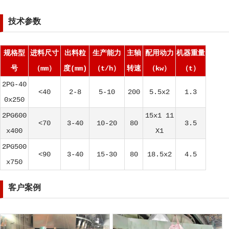
技术参数
规格型
进料尺寸
出料粒
生产能力
主轴
配用动力
机器重量
号
（mm）
度(mm)
（t/h）
转速
（kw）
（t）
2PG-40
<40
2-8
5-10
200
5.5x2
1.3
0x250
2PG600
15x1 11
<70
3-40
10-20
80
3.5
x400
X1
2PG500
<90
3-40
15-30
80
18.5x2
4.5
x750
客户案例