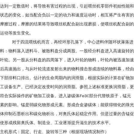
达到一定数值时，将导致有害过程的出现，引起喂丝机零部件初始性能和
状态的变化，如当配合负以一定的动力和速度运动时，相互将产生有害的
摩擦过程，摩擦的结果将导致喂丝机配合副出现磨损，使喂丝机配合副的
运动等发生变化。
对于四流喂线机而言，再经环形孔落下，中心进料伴随环状瀑落进
料：物料落入进料斗。被散料盘分成两股。一股经分料盘进入高速旋转的
叶轮。另一股从分料盘的四周落下，进入叶轮的物料，叶轮内被迅速加速
后高速抛出，与从叶轮流道发射出来的物料撞击形成连续的物料幕，经由
下部排料口排出。估计的生命周期内的润滑脂，根据实际的计算在矿物加
工设备生产。已经决定改变时间的润滑脂。参照上述标准更换润滑脂，更
符合实际操作的矿物加工设备。进入渗碳体Fe3C部分代替铁原子，锰元
素的影响。锰是弱碳化物形成元素。形成合金渗碳体；能获得细化的珠光
体抑制石墨析出和碳化物析出，对奥氏体起稳定作用。但是过量的含锰促
使形成残留奥氏体。制造业、工业逐渐提升滋生的技术水平。
主机形式：固定、行走、旋转等三种（根据现场情况制作）