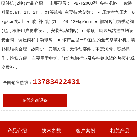
喷补机(2吨)产品介绍： 主要型号： PB-H2000型 各种规格： 罐装
料量0.5T、1T、2T 、3T等规格 主要技术参数： ● 压缩空气压力：5
kg/cm2以上 ● 喷 补 能 力 ：40—120kg/min ● 输粉阀门为手动阀
(也可根据用户要求设计、安装气动碟阀) ● 罐顶、助吹气路控制均设
安全阀、调压阀和手动球阀. ● 该产品是一种新型的全气动喷补机，喷
补机结构合理，故障少，安装方便，无传动部件，不需润滑，容易操
作，维修方便. 主要用于电炉、转炉炼钢行业及各种钢水罐的热喷补或
冷喷补，
13783422431
全国销售热线：
在线咨询设备
产品介绍
技术参数
客户案例
相关产品