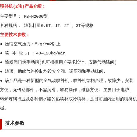
喷补机(2吨)产品介绍：
主要型号： PB-H2000型
各种规格： 罐装料量0.5T、1T、2T 、3T等规格
主要技术参数：
● 压缩空气压力：5kg/cm2以上
● 喷 补 能 力 ：40—120kg/min
● 输粉阀门为手动阀(也可根据用户要求设计、安装气动碟阀)
● 罐顶、助吹气路控制均设安全阀、调压阀和手动球阀.
● 该产品是一种新型的全气动喷补机，喷补机结构合理，故障少，安装
方便，无传动部件，不需润滑，容易操作，维修方便. 主要用于电炉、
转炉炼钢行业及各种钢水罐的热喷补或冷喷补，是目前国内适用的喷补机
械。
技术参数