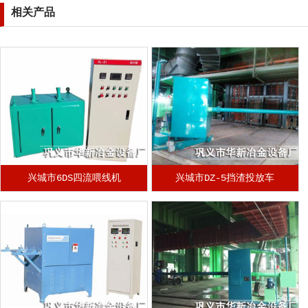
相关产品
兴城市6DS四流喂线机
兴城市DZ-5挡渣投放车