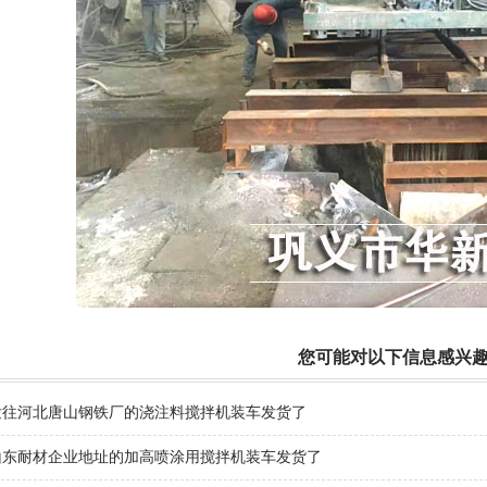
您可能对以下信息感兴
发往河北唐山钢铁厂的浇注料搅拌机装车发货了
山东耐材企业地址的加高喷涂用搅拌机装车发货了