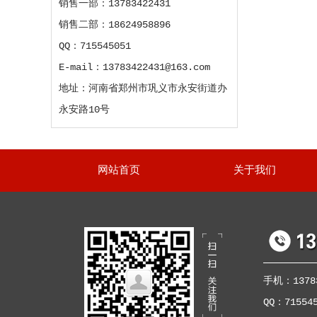
销售一部：13783422431
销售二部：18624958896
QQ：715545051
E-mail：13783422431@163.com
地址：河南省郑州市巩义市永安街道办
永安路10号
网站首页
关于我们
手机：13783
QQ：71554