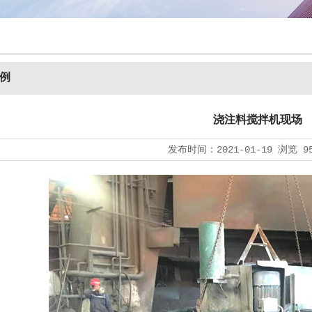
例
浇注料搅拌机现场
发布时间：
2021-01-19
浏览
9