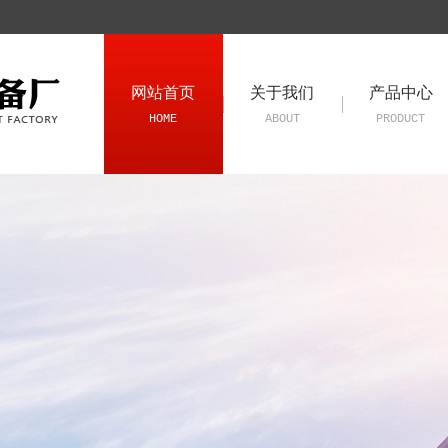
网站首页
关于我们
产品中心
HOME
ABOUT
PRODUCT