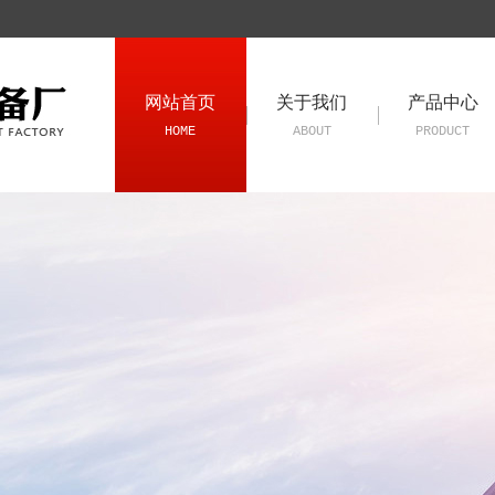
网站首页
关于我们
产品中心
HOME
ABOUT
PRODUCT