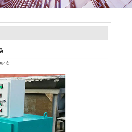
场
884次