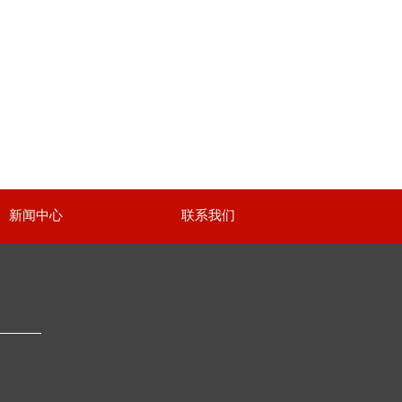
新闻中心
联系我们