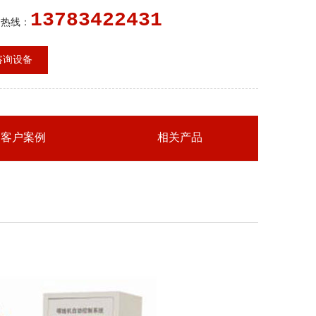
动辊轮，在气动压紧机构作用下将线送出。具有四流四
13783422431
能，即可在任何时间以任
售热线：
咨询设备
客户案例
相关产品