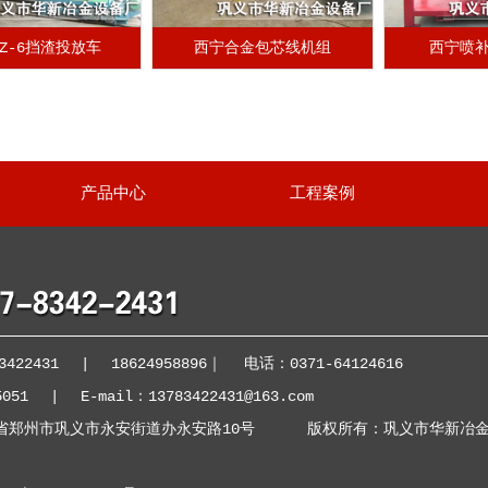
Z-6挡渣投放车
西宁合金包芯线机组
西宁喷补
产品中心
工程案例
422431
|
18624958896
｜
电话：0371-64124616
5051
|
E-mail：13783422431@163.com
省郑州市巩义市永安街道办永安路10号 版权所有：巩义市华新冶