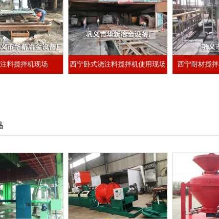
浇注料搅拌机现场
西宁卧式浇注料搅拌机使用现场
西宁耐材搅拌
品