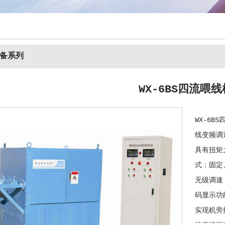
备系列
WX-6BS四流喂线
WX-6B
线变频调
具有扭矩
式：固定
无级调速
码显示功
实现机旁