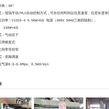
升角：30°
方式：现场手动/PLC自动控制方式，可在任何时间以任意速度、任意长度
功率：Y132S-4 5.5KW×8台 电源（380V 50HZ三相四线制）。
 11KW×4台
方式：气动压下
口采用锥套式
组之间带导丝管
方式：变频调速
气源0.3-0.6Mpa、0.5m3/min
例