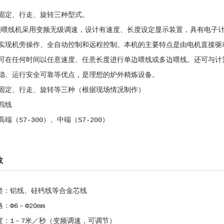
固定、行走、旋转三种型式。
S变频喂线机采用变频无级调速，设计有速度、长度设定显示装置，具有电子
实现机旁操作、全自动控制和远程控制。本机的主要特点是由电机直接驱
可在任何时间以任意速度、任意长度进行单边喂线或多边喂线。还可与计
稳、运行安全可靠等优点，是理想的炉外精炼设备。
固定、行走、旋转等三种（根据现场情况制作）
四线
端（S7-300）、中端（S7-200）
数
种类：铝线、硅钙线等合金芯线
：Φ6－Φ20mm
速度：1－7米／秒（变频调速，可调节）