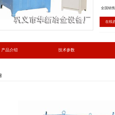
机直接驱
速四控功
全国销
在线
产品介绍
技术参数
绍