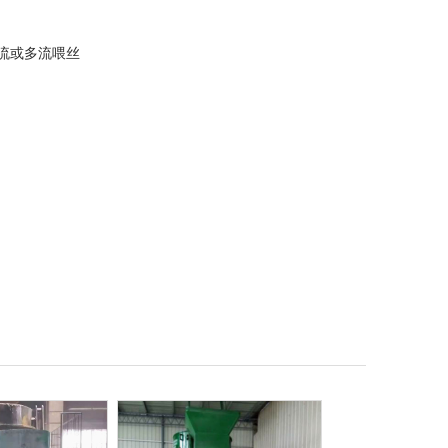
单流或多流喂丝