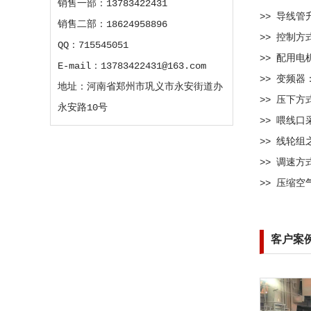
销售一部：13783422431
>> 导线管
销售二部：18624958896
>> 控制
QQ：715545051
>> 配用电机
E-mail：13783422431@163.com
>> 变频器：
地址：河南省郑州市巩义市永安街道办
>> 压下
永安路10号
>> 喂线
>> 线轮
>> 调速
>> 压缩空气
客户案