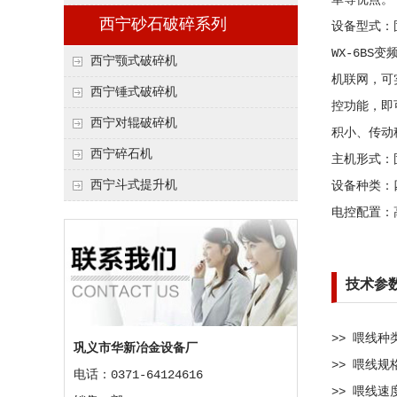
单等优点。
西宁砂石破碎系列
设备型式：
WX-6B
西宁颚式破碎机
机联网，可
西宁锤式破碎机
控功能，即
西宁对辊破碎机
积小、传动
西宁碎石机
主机形式：
西宁斗式提升机
设备种类：
电控配置：高
技术参
>> 喂线
巩义市华新冶金设备厂
>> 喂线规格
电话：0371-64124616
>> 喂线