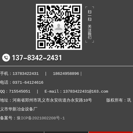
手机：13783422431
|
18624958896
｜
电话：0371-64124616
QQ：715545051
|
E-mail：13783422431@163.com
地址：河南省郑州市巩义市永安街道办永安路10号 版权所有：巩
义市华新冶金设备厂
备案号：
豫ICP备2021002208号-1