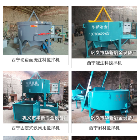
西宁硬齿面浇注料搅拌机
西宁浇注料搅拌机
西宁固定式铁沟用搅拌机
西宁耐材搅拌机