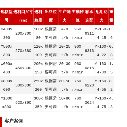
规格型
进料口尺寸
进料
出料粒
生产能
主轴转
轴承
配用动
重
号
（mm）
粒度
度
力
速
选配
力
量
Φ400x
100x
根据需
4-8
960
Y-160-
0.
200x300
6311
300
80
要可调
t/h
r/min
4-15
6
Φ500x
120x
根据需
10-25
960
Y-160-
0.
270x380
6313
300
100
要可调
t/h
r/min
4-22
8
Φ600x
200x
根据需
20-30
960
Y-160-
1.
450x330
6315
400
150
要可调
t/h
r/min
4-30
5
Φ800x
250x
根据需
30-50
760
Y-160-
3.
530x330
6220
600
200
要可调
t/h
r/min
4-55
2
Φ1000
300x
根据需
50-80
760
Y-160-
4.
620x390
3624
x800
350
要可调
t/h
r/min
4-75
3
客户案例