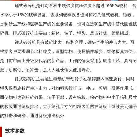
锤式破碎机是针对各种中硬强度抗压强度不超过100MPa物料，含
水率小于15%的破碎设备。该系列破碎设备也可简称为锤式破机、锤破，
是制砂生产线和破碎生产线的重要设备，也可在选矿生产线中替代圆锥破
碎机。锤式破碎机主要由：箱体、转子、锤头、反击衬板、筛板组成。
锤式破碎机具有破碎比大，结构合理，锤头产生的冲击力大。可
根据客户要求调节出料粒度，造型结构，使易损件减少，维修极其方便，
是目前市面上升级换代后的新产品。工作的锤头采用新锻造工艺，具有耐
磨，耐腐蚀、耐冲击，是大大延长锤头使用寿命。
锤式破碎机主要通过电动机带动转子在破碎腔内高速旋转，同时
锤头跟着旋转产生冲击力，对物料实行打击、冲击、剪切、研磨作用 进
而使物料达到粉碎效果，转子下部，设有筛板、粉碎物料中小于筛孔尺寸
的粒级通过筛板排出，大于筛孔尺寸的粗粒级阻留在筛板上继续受到锤子
的打击和研磨，通过筛板排出机外
技术参数