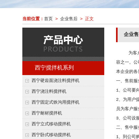
当前位置：
首页
>
企业售后
> 正文
企业售
为客户提供
容之一。公
西宁搅拌机系列
本企业的各
西宁硬齿面浇注料搅拌机
一、售前服
1、公司要
西宁浇注料搅拌机
2、为用户
西宁固定式铁沟用搅拌机
员为客户服
西宁耐材搅拌机
3、公司设
西宁立式移动搅拌机
二、售中服
西宁卧式移动搅拌机
1、到公司