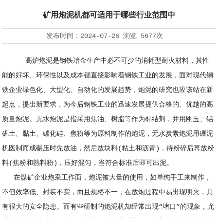
矿用炮泥机都可适用于哪些行业范围中
发布时间：
2024-07-26
浏览
5677次
高炉炮泥是钢铁冶金生产中必不可少的消耗型耐火材料，其性
能的好坏、环保性以及成本都直接影响着钢铁工业的发展，面对现代钢
铁企业绿色化、大型化、自动化的发展趋势，炮泥的研究也应该站在新
起点，提出新要求，为今后钢铁工业的迅速发展提供合格的、优越的高
质量炮泥。无水炮泥是指采用焦油、树脂等作为黏结剂，并用刚玉、铝
矾土、黏土、碳化硅、焦粉等为原料制作的炮泥，无水炭素炮泥用碾泥
机医制而成碾压时先放油，然后放块料(粘土和沥青)，待粉碎后再放粉
料(焦粉和熟料粉)，压好混匀，当符合标准后即可出泥。
在煤矿企业炮采工作面，炮泥被大量的使用，如单纯手工来制作，
不但效率低、封装不实，而且规格不一，在放炮过程中易出现明火，具
有很大的安全隐患。而有些研制的炮泥机却经常出现“堵口”的现象，尤