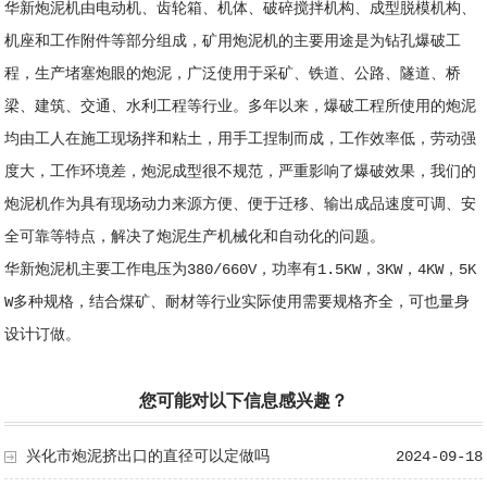
华新炮泥机由电动机、齿轮箱、机体、破碎搅拌机构、成型脱模机构、
机座和工作附件等部分组成，
矿用炮泥机
的主要用途是为钻孔爆破工
程，生产堵塞炮眼的炮泥，广泛使用于采矿、铁道、公路、隧道、桥
梁、建筑、交通、水利工程等行业。多年以来，爆破工程所使用的炮泥
均由工人在施工现场拌和粘土，用手工捏制而成，工作效率低，劳动强
度大，工作环境差，炮泥成型很不规范，严重影响了爆破效果，我们的
炮泥机作为具有现场动力来源方便、便于迁移、输出成品速度可调、安
全可靠等特点，解决了炮泥生产机械化和自动化的问题。
华新炮泥机主要工作电压为380/660V，功率有1.5KW，3KW，4KW，5K
W多种规格，结合煤矿、耐材等行业实际使用需要规格齐全，可也量身
设计订做。
您可能对以下信息感兴趣？
兴化市炮泥挤出口的直径可以定做吗
2024-09-18