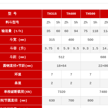
型 号
TH315
TH400
TH500
料斗型号
Zh
Sh
Zh
Sh
Zh
Sh
Z
输送量 (t/h)
35
60
60
94
75
118
11
斗宽 (mm)
315
400
500
斗容 (升)
3.75
6
5.9
9.5
9.3
1.5
14
斗距 (mm)
512
688
圆钢直径×节距(mm)
18×64
22×86
环速
7
7
7
条速
2
2
2
单根破断载荷(KN)
7320
7480
轮节圆直径 (mm)
630
700
800