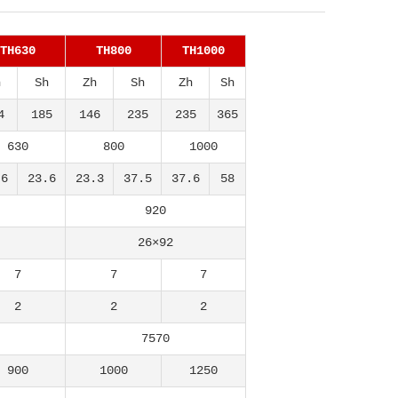
TH630
TH800
TH1000
h
Sh
Zh
Sh
Zh
Sh
4
185
146
235
235
365
630
800
1000
.6
23.6
23.3
37.5
37.6
58
920
26×92
7
7
7
2
2
2
7570
900
1000
1250