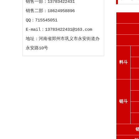
销售一部：13783422431
销售二部：18624958896
QQ：715545051
E-mail：13783422431@163.com
地址：河南省郑州市巩义市永安街道办
永安路10号
料斗
链斗
链