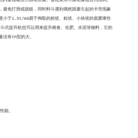
机内重锤箱恒力自动张紧。链轮采用可换轮缘组合式结构。
，避免打滑或脱链，同时料斗遇到偶然因素引起的卡壳现象
于1.5t/m3易于掏取的粉状、粒状、小块状的底磨琢性
胶带斗式提升机也可以用来提升粮食、化肥、水泥等物料，它的
量没有th型的大。
性能。