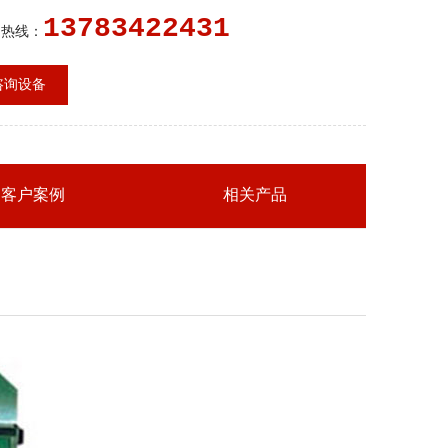
容让性，能够有效地保护下部轴等部件。该斗式提升机
13783422431
送堆积密度小于1.5t/m3易于掏取的粉状
售热线：
咨询设备
客户案例
相关产品