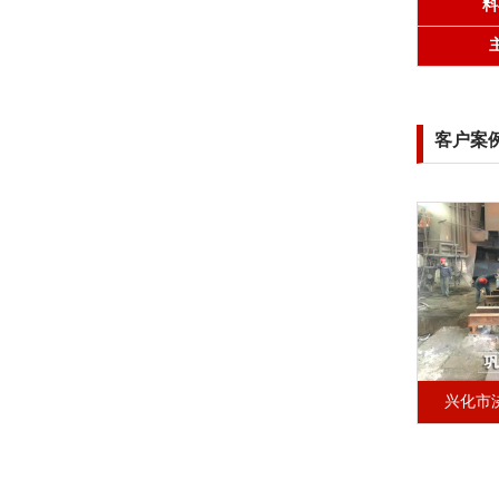
料
客户案
兴化市