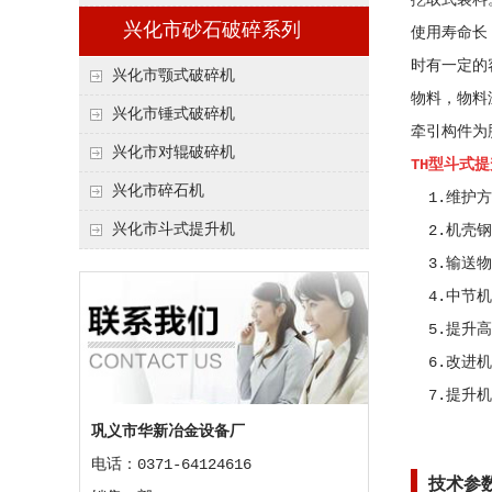
挖取式装料
兴化市砂石破碎系列
使用寿命长
时有一定的
兴化市颚式破碎机
物料，物料
兴化市锤式破碎机
牵引构件为
兴化市对辊破碎机
TH型斗式
兴化市碎石机
1.维护方
兴化市斗式提升机
2.机壳钢
3.输送物
4.中节机
5.提升高
6.改进机
7.提升机
巩义市华新冶金设备厂
电话：0371-64124616
技术参