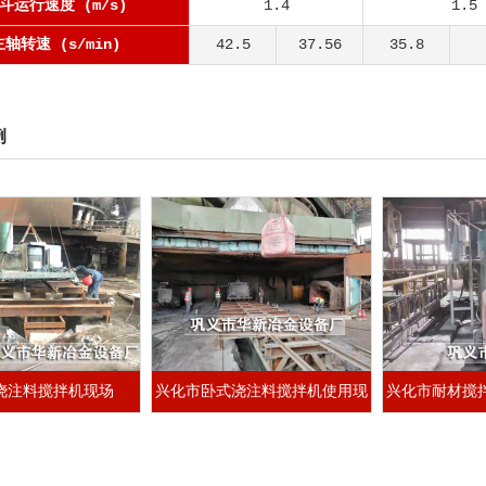
斗运行速度 (m/s)
1.4
1.5
主轴转速 (s/min)
42.5
37.56
35.8
例
浇注料搅拌机现场
兴化市卧式浇注料搅拌机使用现
兴化市耐材搅
场