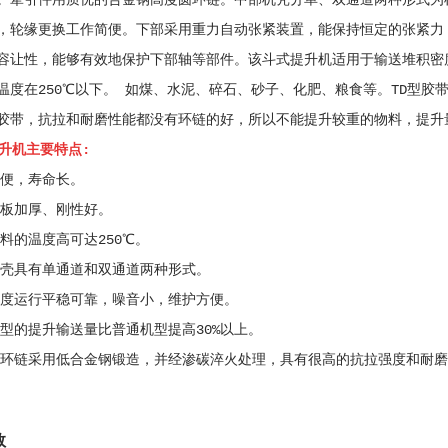
。牵引件用质优的合金钢高度圆环链。中部机壳分单、双通道两种形式为
，轮缘更换工作简便。下部采用重力自动张紧装置，能保持恒定的张紧力
容让性，能够有效地保护下部轴等部件。该斗式提升机适用于输送堆积密度小
温度在250℃以下。 如煤、水泥、碎石、砂子、化肥、粮食等。TD型
胶带，抗拉和耐磨性能都没有环链的好，所以不能提升较重的物料，提升
提升机主要特点:
便，寿命长。
板加厚、刚性好。
料的温度高可达250℃。
壳具有单通道和双通道两种形式。
度运行平稳可靠，噪音小，维护方便。
型的提升输送量比普通机型提高30%以上。
环链采用低合金钢锻造，并经渗碳淬火处理，具有很高的抗拉强度和耐磨
数