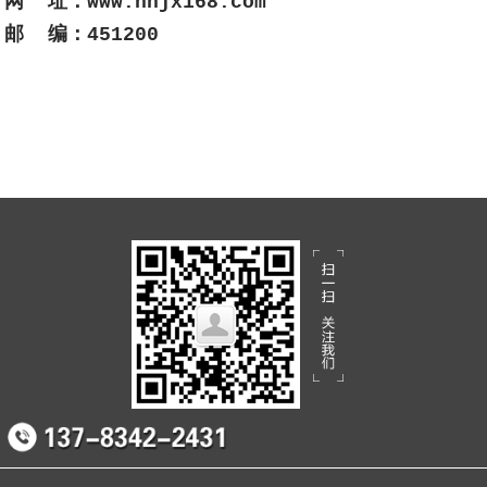
网 址：www.hnjx168.com
邮 编：451200