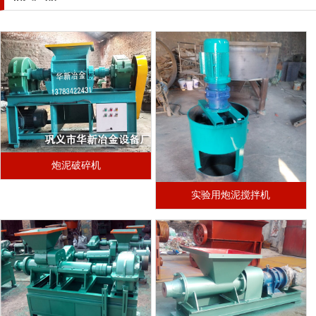
炮泥破碎机
实验用炮泥搅拌机