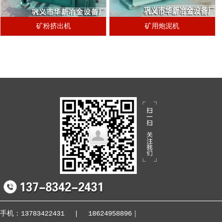
矿粉挤出机
矿用炮泥机
手机：13783422431
|
18624958896
｜