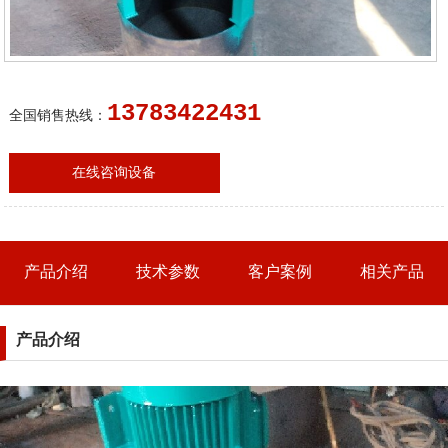
13783422431
全国销售热线：
在线咨询设备
产品介绍
技术参数
客户案例
相关产品
产品介绍