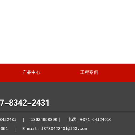
产品中心
工程案例
422431
|
18624958896
｜
电话：0371-64124616
5051
|
E-mail：13783422431@163.com