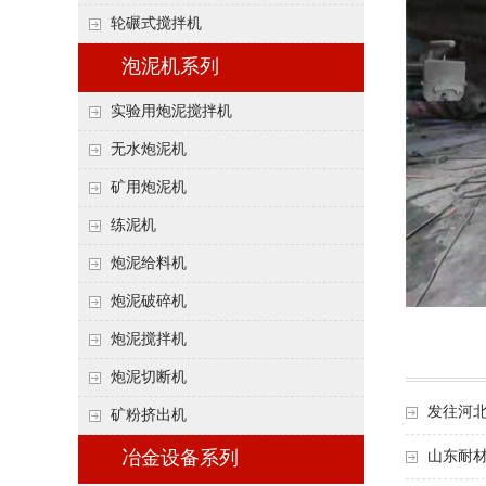
轮碾式搅拌机
泡泥机系列
实验用炮泥搅拌机
无水炮泥机
矿用炮泥机
练泥机
炮泥给料机
炮泥破碎机
炮泥搅拌机
炮泥切断机
发往河
矿粉挤出机
山东耐
冶金设备系列