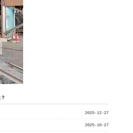
趣？
2025-12-27
2025-10-27