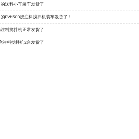
制的送料小车装车发货了
的PVM500浇注料搅拌机装车发货了！
浇注料搅拌机正常发货了
00浇注料搅拌机2台发货了