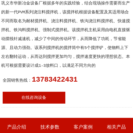
巩义市华新冶金设备厂根据多年的实践经验，结合现场操作需要而生产
的新一代PVM系列浇注料搅拌机，该搅拌机根据设备配置及其适用场合
不同而取名为耐材搅拌机、浇注料搅拌机、铁沟浇注料搅拌机、快速搅
拌机、铁沟料搅拌机、强制式搅拌机。该搅拌机主机采用由电机直接驱
动摆线针减速机，减少了中间的传动环节，从而降低了功耗，节省能
源、且动力强劲。该系列搅拌机的搅拌筒中有5个搅拌铲，使物料上下
左右翻转运动，从而达到搅拌更加均匀，搅拌速度更快的理想状态。本
机可根据需要设计成1-3放料口，以满足不同方向的
13783422431
全国销售热线：
在线咨询设备
产品介绍
技术参数
客户案例
相关产品