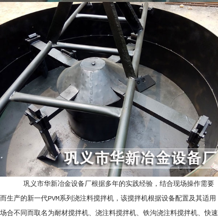
巩义市华新冶金设备厂根据多年的实践经验，结合现场操作需要
而生产的新一代PVM系列浇注料搅拌机，该搅拌机根据设备配置及其适用
场合不同而取名为耐材搅拌机、浇注料搅拌机、铁沟浇注料搅拌机、快速