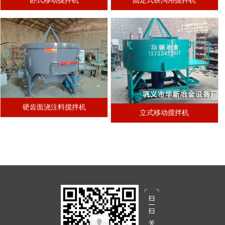
卧式移动搅拌机
固定式铁沟用搅拌机
硬齿面浇注料搅拌机
立式移动搅拌机