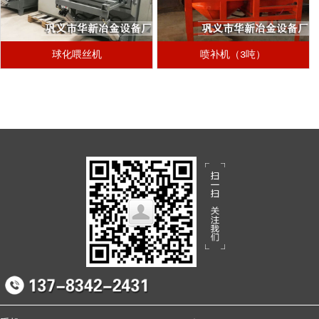
球化喂丝机
喷补机（3吨）