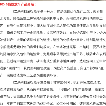
DZ-6挡投放车产品介绍：
DZ系列挡渣投放车是一种用于转炉炼钢优化生产工艺，改善钢
水质量、降低后部工序物耗的炼钢机电设备。采用挡渣机进行的炼钢工
艺，在整个出钢过程中，能大幅度减少流入钢包的渣量使钢水质量明显提
高，降低后部工序合金消耗量，提高经济效益。在转炉炼钢生产中，炉内
冶炼时产生大量的熔融状态的钢渣，钢渣的化学成分复杂，特别是钢渣夹
杂的硫磷元素对钢的质量影响很大。在钢水冶炼完毕，出钢时，要严格控
制随钢水流入包中的钢渣量，为此通常采用挡渣出钢工艺，以防止在以后
的工艺过程中钢渣中硫、磷有害成分重新渗透到钢水，造成炼钢工艺中常
说的“回磷”等，从而影响钢坯质量，为提高产品质量，实现“洁净钢”生
产，采用挡渣出钢工艺是为重要的环节.
DZ系列挡渣投放车主要用于转炉出钢时，执行并完成挡渣球、
挡渣锥投放动作，从而改善挡渣效果。 为钢铁企业生产高质量、高附加
值产品，提高市场竞争力创造了必要条件，具有很好的经济效益和社会效
益，实现了挡渣工艺改新的成功偿试。经工业性测试，该挡渣机投放车与