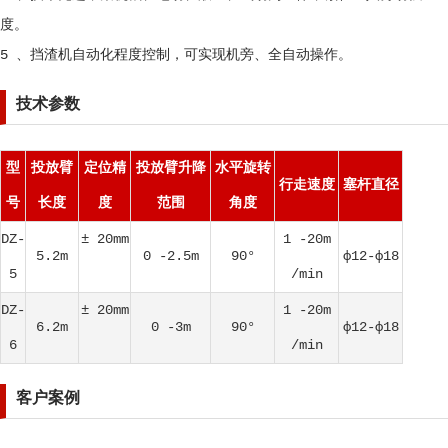
度。
5 、挡渣机自动化程度控制，可实现机旁、全自动操作。
技术参数
型
投放臂
定位精
投放臂升降
水平旋转
行走速度
塞杆直径
号
长度
度
范围
角度
DZ-
± 20mm
1 -20m
5.2m
0 -2.5m
90°
ф12-ф18
5
/min
DZ-
± 20mm
1 -20m
6.2m
0 -3m
90°
ф12-ф18
6
/min
客户案例