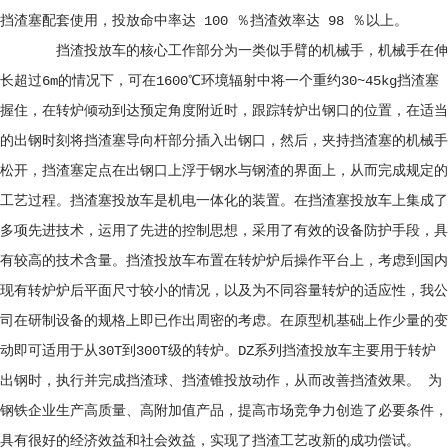
挡渣塞配套使用，投放命中率达 100 ％挡渣效率达 98 ％以上。
挡渣投放车的核心工作部分为一类似手臂的机械手，机械手在伸
长超过6m的情况下，可在1600℃环境辐射中将一个重约30~45kg挡渣塞
握住，在转炉倾动到达预定角度附近时，跟踪转炉出钢口的位置，在适当
的出钢时刻将挡渣塞导向杆部分插入出钢口，然后，夹持挡渣塞的机械手
松开，挡渣塞定点在出钢口上浮于钢水与钢渣的界面上，从而完成规定的
工艺过程。挡渣塞投放车是机电一体化的装置。在挡渣塞投放车上集成了
多项先进技术，运用了先进的控制思想，采用了有效的设备防护手段，具
有较高的技术含量。挡渣投放车布置在转炉炉后操作平台上，考虑到国内
现有转炉炉后平面尺寸较小的情况，以及为不同容量转炉的适应性，我公
司在研制设备的规格上即已作出周密的考虑。在原型机基础上作少量的变
动即可适用于从30T到300T级的转炉。DZ系列挡渣投放车主要用于转炉
出钢时，执行并完成挡渣球、挡渣锥投放动作，从而改善挡渣效果。 为
钢铁企业生产高质量、高附加值产品，提高市场竞争力创造了必要条件，
具有很好的经济效益和社会效益，实现了挡渣工艺改新的成功偿试。