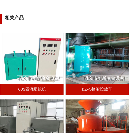
相关产品
6DS四流喂线机
DZ-5挡渣投放车